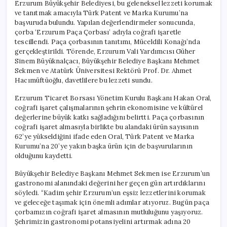
Erzurum Büyükşehir Belediyesi, bu geleneksel lezzeti korumak
ve tanıtmak amacıyla Türk Patent ve Marka Kurumu’na
başvuruda bulundu. Yapılan değerlendirmeler sonucunda,
çorba ‘Erzurum Paça Çorbası’ adıyla coğrafi işaretle
tescillendi. Paça çorbasının tanıtımı, Müceldili Konağı’nda
gerçekleştirildi. Törende, Erzurum Vali Yardımcısı Güher
Sinem Büyüknalçacı, Büyükşehir Belediye Başkanı Mehmet
Sekmen ve Atatürk Üniversitesi Rektörü Prof. Dr. Ahmet
Hacımüftüoğlu, davetlilere bu lezzeti sundu.
Erzurum Ticaret Borsası Yönetim Kurulu Başkanı Hakan Oral,
coğrafi işaret çalışmalarının şehrin ekonomisine ve kültürel
değerlerine büyük katkı sağladığını belirtti. Paça çorbasının
coğrafi işaret almasıyla birlikte bu alandaki ürün sayısının
62’ye yükseldiğini ifade eden Oral, Türk Patent ve Marka
Kurumu’na 20’ye yakın başka ürün için de başvurularının
olduğunu kaydetti.
Büyükşehir Belediye Başkanı Mehmet Sekmen ise Erzurum’un
gastronomi alanındaki değerini her geçen gün artırdıklarını
söyledi. “Kadim şehir Erzurum’un eşsiz lezzetlerini korumak
ve geleceğe taşımak için önemli adımlar atıyoruz. Bugün paça
çorbamızın coğrafi işaret almasının mutluluğunu yaşıyoruz.
Şehrimizin gastronomi potansiyelini artırmak adına 20