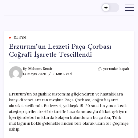
Skip
to
content
EĞITIM
Erzurum’un Lezzeti Paça Çorbası
Coğrafi İşaretle Tescillendi
Erzurum’un
By
Mehmet Demir
yorumlar kapalı
Lezzeti
13 Mayıs 2026
2 Min Read
Paça
Çorbası
Coğrafi
Erzurum’un bağışıklık sistemini güçlendiren ve hastalıklara
İşaretle
karşı direnci artıran meşhur Paça Çorbası, coğrafi işaret
Tescillendi
için
alarak tescillendi. Bu lezzet, yaklaşık 15-20 saat boyunca kısık
ateşte pişirilen özel bir tarifle hazırlanmasıyla dikkat çekiyor.
İçeriğinde bol miktarda kolajen bulunduran bu çorba, Türk
mutfağının köklü geleneklerinden biri olarak uzun bir geçmişe
sahip.