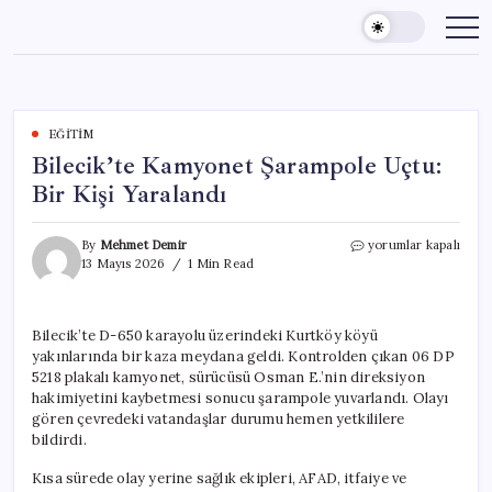
Skip
to
content
EĞITIM
Bilecik’te Kamyonet Şarampole Uçtu:
Bir Kişi Yaralandı
Bilecik’te
By
Mehmet Demir
yorumlar kapalı
Kamyonet
13 Mayıs 2026
1 Min Read
Şarampole
Uçtu:
Bir
Bilecik’te D-650 karayolu üzerindeki Kurtköy köyü
Kişi
yakınlarında bir kaza meydana geldi. Kontrolden çıkan 06 DP
Yaralandı
için
5218 plakalı kamyonet, sürücüsü Osman E.’nin direksiyon
hakimiyetini kaybetmesi sonucu şarampole yuvarlandı. Olayı
gören çevredeki vatandaşlar durumu hemen yetkililere
bildirdi.
Kısa sürede olay yerine sağlık ekipleri, AFAD, itfaiye ve