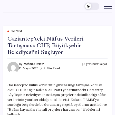
Skip
to
content
EĞITIM
Gaziantep’teki Nüfus Verileri
Tartışması: CHP, Büyükşehir
Belediyesi’ni Suçluyor
Gaziantep’teki
By
Mehmet Demir
yorumlar kapalı
Nüfus
13 Mayıs 2026
2 Min Read
Verileri
Tartışması:
CHP,
Gaziantep’te nüfus verilerinin güvenilirliği tartışma konusu
Büyükşehir
oldu. CHP’li Uğur Kalkan, AK Parti yönetimindeki Gaziantep
Belediyesi’ni
Suçluyor
Büyükşehir Belediyesi’nin ulaşım projelerinde kullandığı nüfus
için
verilerinin yanıltıcı olduğunu iddia etti. Kalkan, TBMM’ye
sunduğu belgelerde bu durumun gerçek boyutlarını açıkladı ve
“Halkın kaynakları hayali projelere harcanıyor” ifadelerini
kullandı.