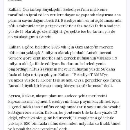
Kalkan, Gaziantep Büyükşehir Belediyesi’nin mahkeme
tarafından iptal edilen verilere dayanak yaparak ulaştırma ana
planını savunduğunu belirtti. Belediyenin resmi açıklamasında
nüfus tahminlerinin gerçek verilerle arasındaki farkın sadece
yüzde 13 olarak gösterildiğini, gerçekte ise bu farkın yüzde
56’ya ulaştığını savundu.
Kalkan’a göre, belediye 2025 yılı için Gaziantep’in merkez
nüfusunu yaklaşık 3 milyon olarak planladı. Ancak mevcut
verilere göre kent merkezinin gerçek nüfusunun yaklaşık 1,9
milyon olduğu ifade ediliyor. Bu durumda, belediyenin
öngördüğü nüfus sayısının mevcut nüfustan yüzde 56 daha
fazla olduğu ortaya çıkıyor. Kalkan, “Belediye TBMM’ye
yalnızca yüzde 13’lük bir fark sundu. Oysa gerçekler çok farklı.
Burada büyük bir hesap manipülasyonu söz konusu” dedi.
Ayrıca, Kalkan, ulaşım planının sadece şehir merkezini
kapsamasına rağmen, belediyenin hata payını küçültmek için
il genelindeki sabit nüfus ve sığınmacıların sayısını da hesaba
kattığını öne sürdü. Kalkan, bu yöntemle bile farkın yüzde 13
değil, yüzde 28 olduğunu belirterek, “Hesaplarına göre bile
yaklaşık 650 bin fazla nüfus üzerinden milyarlarca liralık tünel
ve kavşak ihaleleri yapılmış” dedi.