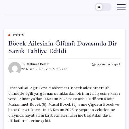
Skip
to
content
EĞITIM
Böcek Ailesinin Ölümü Davasında Bir
Sanık Tahliye Edildi
Böcek
By
Mehmet Demir
yorumlar kapalı
Ailesinin
22 Nisan 2026
2 Min Read
Ölümü
Davasında
Bir
İstanbul 30. Ağır Ceza Mahkemesi, Böcek ailesinin trajik
Sanık
ölümüyle ilgili yargılanan sanıklardan birinin tahliyesine karar
Tahliye
Edildi
verdi. Almanya’dan 9 Kasım 2025’te İstanbul’a dönen Kadir
için
Muhammet Böcek (6), Masal Böcek (3), anne Çiğdem Böcek ve
baba Servet Böcek’in, 13 Kasım 2025’te yaşanan zehirlenme
olayında hayatlarını kaybetmeleri üzerine başlatılan dava,
dikkatleri üzerine çekti.