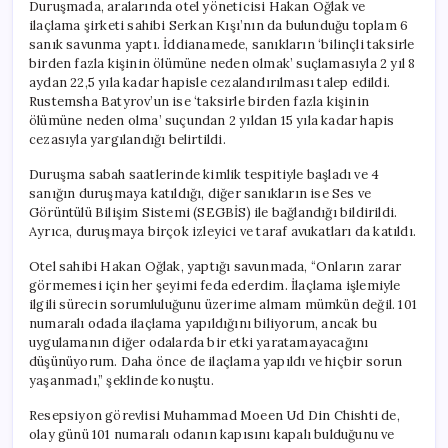
Duruşmada, aralarında otel yöneticisi Hakan Oğlak ve
ilaçlama şirketi sahibi Serkan Kışı’nın da bulunduğu toplam 6
sanık savunma yaptı. İddianamede, sanıkların ‘bilinçli taksirle
birden fazla kişinin ölümüne neden olmak’ suçlamasıyla 2 yıl 8
aydan 22,5 yıla kadar hapisle cezalandırılması talep edildi.
Rustemsha Batyrov’un ise ‘taksirle birden fazla kişinin
ölümüne neden olma’ suçundan 2 yıldan 15 yıla kadar hapis
cezasıyla yargılandığı belirtildi.
Duruşma sabah saatlerinde kimlik tespitiyle başladı ve 4
sanığın duruşmaya katıldığı, diğer sanıkların ise Ses ve
Görüntülü Bilişim Sistemi (SEGBİS) ile bağlandığı bildirildi.
Ayrıca, duruşmaya birçok izleyici ve taraf avukatları da katıldı.
Otel sahibi Hakan Oğlak, yaptığı savunmada, “Onların zarar
görmemesi için her şeyimi feda ederdim. İlaçlama işlemiyle
ilgili sürecin sorumluluğunu üzerime almam mümkün değil. 101
numaralı odada ilaçlama yapıldığını biliyorum, ancak bu
uygulamanın diğer odalarda bir etki yaratamayacağını
düşünüyorum. Daha önce de ilaçlama yapıldı ve hiçbir sorun
yaşanmadı,” şeklinde konuştu.
Resepsiyon görevlisi Muhammad Moeen Ud Din Chishti de,
olay günü 101 numaralı odanın kapısını kapalı bulduğunu ve