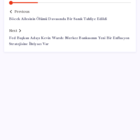
Previous
Böcek Ailesinin Ölümü Davasında Bir Sanık Tahliye Edildi
Next
Fed Başkan Adayı Kevin Warsh: Merkez Bankasının Yeni Bir Enflasyon
Stratejisine İhtiyacı Var
SON YAZILAR
Altında taşlar yerinden oynuyor: Dünya devinden 22
ay sonra tarihi hamle