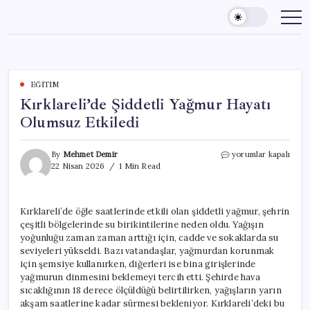
Skip
to
content
EĞITIM
Kırklareli’de Şiddetli Yağmur Hayatı
Olumsuz Etkiledi
Kırklareli’de
By
Mehmet Demir
yorumlar kapalı
Şiddetli
22 Nisan 2026
1 Min Read
Yağmur
Hayatı
Olumsuz
Kırklareli’de öğle saatlerinde etkili olan şiddetli yağmur, şehrin
Etkiledi
çeşitli bölgelerinde su birikintilerine neden oldu. Yağışın
için
yoğunluğu zaman zaman arttığı için, cadde ve sokaklarda su
seviyeleri yükseldi. Bazı vatandaşlar, yağmurdan korunmak
için şemsiye kullanırken, diğerleri ise bina girişlerinde
yağmurun dinmesini beklemeyi tercih etti. Şehirde hava
sıcaklığının 18 derece ölçüldüğü belirtilirken, yağışların yarın
akşam saatlerine kadar sürmesi bekleniyor. Kırklareli’deki bu