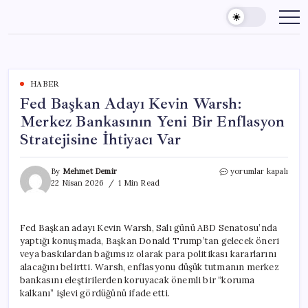
Skip
to
content
HABER
Fed Başkan Adayı Kevin Warsh:
Merkez Bankasının Yeni Bir Enflasyon
Stratejisine İhtiyacı Var
Fed
By
Mehmet Demir
yorumlar kapalı
Başkan
22 Nisan 2026
1 Min Read
Adayı
Kevin
Warsh:
Fed Başkan adayı Kevin Warsh, Salı günü ABD Senatosu’nda
Merkez
yaptığı konuşmada, Başkan Donald Trump’tan gelecek öneri
Bankasının
Yeni
veya baskılardan bağımsız olarak para politikası kararlarını
Bir
alacağını belirtti. Warsh, enflasyonu düşük tutmanın merkez
Enflasyon
bankasını eleştirilerden koruyacak önemli bir “koruma
Stratejisine
kalkanı” işlevi gördüğünü ifade etti.
İhtiyacı