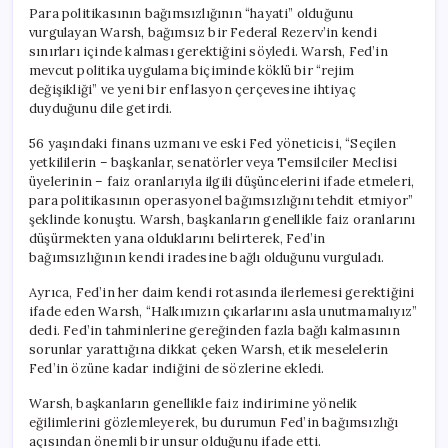
Var
Para politikasının bağımsızlığının “hayati” olduğunu
için
vurgulayan Warsh, bağımsız bir Federal Rezerv’in kendi
sınırları içinde kalması gerektiğini söyledi. Warsh, Fed’in
mevcut politika uygulama biçiminde köklü bir “rejim
değişikliği” ve yeni bir enflasyon çerçevesine ihtiyaç
duyduğunu dile getirdi.
56 yaşındaki finans uzmanı ve eski Fed yöneticisi, “Seçilen
yetkililerin – başkanlar, senatörler veya Temsilciler Meclisi
üyelerinin – faiz oranlarıyla ilgili düşüncelerini ifade etmeleri,
para politikasının operasyonel bağımsızlığını tehdit etmiyor”
şeklinde konuştu. Warsh, başkanların genellikle faiz oranlarını
düşürmekten yana olduklarını belirterek, Fed’in
bağımsızlığının kendi iradesine bağlı olduğunu vurguladı.
Ayrıca, Fed’in her daim kendi rotasında ilerlemesi gerektiğini
ifade eden Warsh, “Halkımızın çıkarlarını asla unutmamalıyız”
dedi. Fed’in tahminlerine gereğinden fazla bağlı kalmasının
sorunlar yarattığına dikkat çeken Warsh, etik meselelerin
Fed’in özüne kadar indiğini de sözlerine ekledi.
Warsh, başkanların genellikle faiz indirimine yönelik
eğilimlerini gözlemleyerek, bu durumun Fed’in bağımsızlığı
açısından önemli bir unsur olduğunu ifade etti.