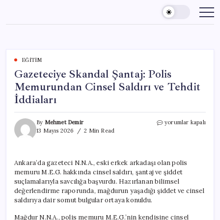
Skip
to
content
EĞITIM
Gazeteciye Skandal Şantaj: Polis
Memurundan Cinsel Saldırı ve Tehdit
İddiaları
Gazeteciye
By
Mehmet Demir
yorumlar kapalı
Skandal
13 Mayıs 2026
2 Min Read
Şantaj:
Polis
Memurundan
Ankara’da gazeteci N.N.A., eski erkek arkadaşı olan polis
Cinsel
memuru M.E.G. hakkında cinsel saldırı, şantaj ve şiddet
Saldırı
ve
suçlamalarıyla savcılığa başvurdu. Hazırlanan bilimsel
Tehdit
değerlendirme raporunda, mağdurun yaşadığı şiddet ve cinsel
İddiaları
saldırıya dair somut bulgular ortaya konuldu.
için
Mağdur N.N.A., polis memuru M.E.G.’nin kendisine cinsel