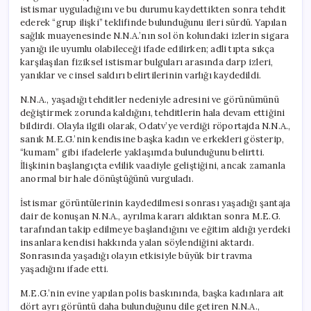
istismar uyguladığını ve bu durumu kaydettikten sonra tehdit
ederek “grup ilişki” teklifinde bulunduğunu ileri sürdü. Yapılan
sağlık muayenesinde N.N.A.’nın sol ön kolundaki izlerin sigara
yanığı ile uyumlu olabileceği ifade edilirken; adli tıpta sıkça
karşılaşılan fiziksel istismar bulguları arasında darp izleri,
yanıklar ve cinsel saldırı belirtilerinin varlığı kaydedildi.
N.N.A., yaşadığı tehditler nedeniyle adresini ve görünümünü
değiştirmek zorunda kaldığını, tehditlerin hala devam ettiğini
bildirdi. Olayla ilgili olarak, Odatv’ye verdiği röportajda N.N.A.,
sanık M.E.G.’nin kendisine başka kadın ve erkekleri gösterip,
“kumam” gibi ifadelerle yaklaşımda bulunduğunu belirtti.
İlişkinin başlangıçta evlilik vaadiyle geliştiğini, ancak zamanla
anormal bir hale dönüştüğünü vurguladı.
İstismar görüntülerinin kaydedilmesi sonrası yaşadığı şantaja
dair de konuşan N.N.A., ayrılma kararı aldıktan sonra M.E.G.
tarafından takip edilmeye başlandığını ve eğitim aldığı yerdeki
insanlara kendisi hakkında yalan söylendiğini aktardı.
Sonrasında yaşadığı olayın etkisiyle büyük bir travma
yaşadığını ifade etti.
M.E.G.’nin evine yapılan polis baskınında, başka kadınlara ait
dört ayrı görüntü daha bulunduğunu dile getiren N.N.A.,