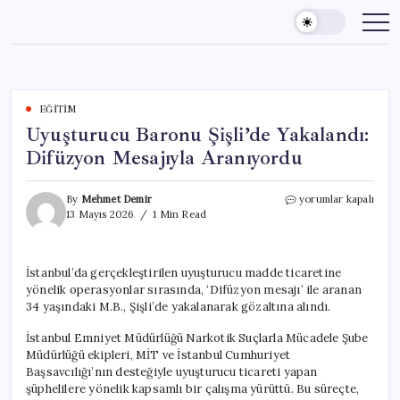
Skip
to
content
EĞITIM
Uyuşturucu Baronu Şişli’de Yakalandı:
Difüzyon Mesajıyla Aranıyordu
Uyuşturucu
By
Mehmet Demir
yorumlar kapalı
Baronu
13 Mayıs 2026
1 Min Read
Şişli’de
Yakalandı:
Difüzyon
İstanbul’da gerçekleştirilen uyuşturucu madde ticaretine
Mesajıyla
yönelik operasyonlar sırasında, ‘Difüzyon mesajı’ ile aranan
Aranıyordu
için
34 yaşındaki M.B., Şişli’de yakalanarak gözaltına alındı.
İstanbul Emniyet Müdürlüğü Narkotik Suçlarla Mücadele Şube
Müdürlüğü ekipleri, MİT ve İstanbul Cumhuriyet
Başsavcılığı’nın desteğiyle uyuşturucu ticareti yapan
şüphelilere yönelik kapsamlı bir çalışma yürüttü. Bu süreçte,