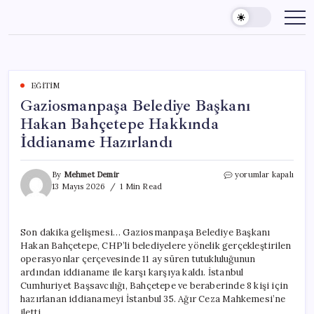
Skip
to
content
EĞITIM
Gaziosmanpaşa Belediye Başkanı
Hakan Bahçetepe Hakkında
İddianame Hazırlandı
Gaziosmanpaşa
By
Mehmet Demir
yorumlar kapalı
Belediye
13 Mayıs 2026
1 Min Read
Başkanı
Hakan
Bahçetepe
Son dakika gelişmesi… Gaziosmanpaşa Belediye Başkanı
Hakkında
Hakan Bahçetepe, CHP’li belediyelere yönelik gerçekleştirilen
İddianame
Hazırlandı
operasyonlar çerçevesinde 11 ay süren tutukluluğunun
için
ardından iddianame ile karşı karşıya kaldı. İstanbul
Cumhuriyet Başsavcılığı, Bahçetepe ve beraberinde 8 kişi için
hazırlanan iddianameyi İstanbul 35. Ağır Ceza Mahkemesi’ne
iletti.