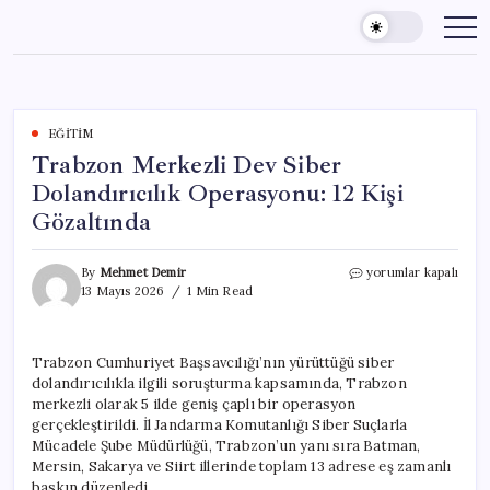
Skip
to
content
EĞITIM
Trabzon Merkezli Dev Siber
Dolandırıcılık Operasyonu: 12 Kişi
Gözaltında
Trabzon
By
Mehmet Demir
yorumlar kapalı
Merkezli
13 Mayıs 2026
1 Min Read
Dev
Siber
Dolandırıcılık
Trabzon Cumhuriyet Başsavcılığı’nın yürüttüğü siber
Operasyonu:
dolandırıcılıkla ilgili soruşturma kapsamında, Trabzon
12
Kişi
merkezli olarak 5 ilde geniş çaplı bir operasyon
Gözaltında
gerçekleştirildi. İl Jandarma Komutanlığı Siber Suçlarla
için
Mücadele Şube Müdürlüğü, Trabzon’un yanı sıra Batman,
Mersin, Sakarya ve Siirt illerinde toplam 13 adrese eş zamanlı
baskın düzenledi.