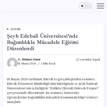
Skip
to
content
EĞITIM
Şeyh Edebali Üniversitesi’nde
Bağımlılıkla Mücadele Eğitimi
Düzenlendi
Şeyh
By
Mehmet Demir
yorumlar kapalı
Edebali
18 Mayıs 2026
1 Min Read
Üniversitesi’nde
Bağımlılıkla
Mücadele
18 Mayıs 2026 tarihinde Bilecik’te gerçekleştirilen seminer,
Eğitimi
Bilecik İl Emniyet Müdürlüğü’nün liderliğinde ve Şeyh Edebali
Düzenlendi
için
Üniversitesi’nin iş birliğiyle “Birlikte Güvenli Gelecek Projesi”
çerçevesinde düzenlendi. Bu seminer, üniversite
öğrencilerine bağımlılıkla mücadele konusunda bilgi vermeyi
amaçladı.