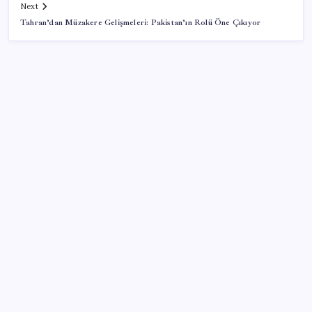
Next
Tahran’dan Müzakere Gelişmeleri: Pakistan’ın Rolü Öne Çıkıyor
SON YAZILAR
KOBİ’ler için akıllı üretim üssü
AB ambalaj kısıtlaması için düğmeye bastı
Google Pixel Watch 5 Sızdırıldı: İşte Detaylar
Porsche yöneticisinden Volkswagen’e maliyetleri
hızla düşürme çağrısı
TBMM Adalet Komisyonu’nda ‘süreç yasası’