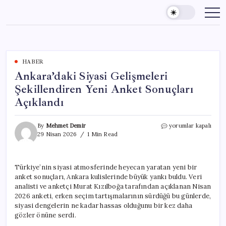
Skip
to
content
HABER
Ankara’daki Siyasi Gelişmeleri
Şekillendiren Yeni Anket Sonuçları
Açıklandı
Ankara’daki
By
Mehmet Demir
yorumlar kapalı
Siyasi
29 Nisan 2026
1 Min Read
Gelişmeleri
Şekillendiren
Yeni
Türkiye’nin siyasi atmosferinde heyecan yaratan yeni bir
Anket
anket sonuçları, Ankara kulislerinde büyük yankı buldu. Veri
Sonuçları
Açıklandı
analisti ve anketçi Murat Kızılboğa tarafından açıklanan Nisan
için
2026 anketi, erken seçim tartışmalarının sürdüğü bu günlerde,
siyasi dengelerin ne kadar hassas olduğunu bir kez daha
gözler önüne serdi.