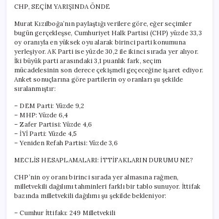
CHP, SEÇİM YARIŞINDA ÖNDE
Murat Kızılboğa’nın paylaştığı verilere göre, eğer seçimler
bugün gerçekleşse, Cumhuriyet Halk Partisi (CHP) yüzde 33,3
oy oranıyla en yüksek oyu alarak birinci parti konumuna
yerleşiyor. AK Parti ise yüzde 30,2 ile ikinci sırada yer alıyor.
İki büyük parti arasındaki 3,1 puanlık fark, seçim
mücadelesinin son derece çekişmeli geçeceğine işaret ediyor.
Anket sonuçlarına göre partilerin oy oranları şu şekilde
sıralanmıştır:
– DEM Parti: Yüzde 9,2
– MHP: Yüzde 6,4
– Zafer Partisi: Yüzde 4,6
– İYİ Parti: Yüzde 4,5
– Yeniden Refah Partisi: Yüzde 3,6
MECLİS HESAPLAMALARI: İTTİFAKLARIN DURUMU NE?
CHP’nin oy oranı birinci sırada yer almasına rağmen,
milletvekili dağılımı tahminleri farklı bir tablo sunuyor. İttifak
bazında milletvekili dağılımı şu şekilde bekleniyor:
– Cumhur İttifakı: 249 Milletvekili