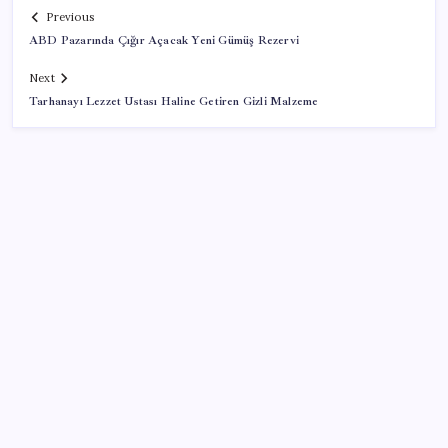
Previous
ABD Pazarında Çığır Açacak Yeni Gümüş Rezervi
Next
Tarhanayı Lezzet Ustası Haline Getiren Gizli Malzeme
SON YAZILAR
6 dev banka gümüş için yıl sonu beklentilerini
açıkladı
Dünyaca ünlü yatırımcı Micheal Burry’den kıyamet
senaryosu: Zirvedeki piyasalar büyük çöküş