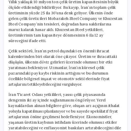
Yıllık yaklaşık 10 milyon ton çelik üretim kapasitesinin büyük
ölçüde etkilendiği bildiriliyor. Bu kayıp, İran’ın toplam çelik
üretiminin yüzde 25 ila 30’una denk geliyor. Ülkenin önde
gelen çelik üreticileri Mobarakeh Steel Company ve Khuzestan
Steel Company’nin tesisleri, doğrudan hava saldırılarına
maruz kalarak hasar aldı. Khuzestan Steel yetkilileri,
üretimlerinin tam kapasiteye dönmesinin 6 ila 12 ay
süreceğini ifade etti.
Çelik sektörü, İran’ın petrol dışındaki en önemli ihracat
kalemlerinden biri olarak öne çıkıyor. Üretim ve ihracattaki
düşüşün, ülkenin döviz gelirleri üzerinde olumsuz bir etki
yaratması bekleniyor. Uzmanlar, İran’ın küresel çelik
pazarındaki pay kaybı riskinin arttığını ve bu durumun
özellikle bölgesel inşaat ve otomotiv sektörlerinde fiyat
artışlarını tetikleyebileceğini vurguluyor.
İran Ticaret Odası yetkilileri, yassı çelik piyasasında
dengenin iki ay içinde sağlanmasını öngörüyor. Yerel
kaynaklardan alınan bilgilere göre, oluşan arz açığının ithalat
yoluyla kapatılması planlanıyor ve bu sayede spekülatif fiyat
artışlarının önüne geçilmesi hedefleniyor. Ekonomistler,
yaşanan üretim kaybının istihdam üzerinde olumsuz etkiler
yaratabileceğini ve enflasyonist baskıları artırabileceğini dile