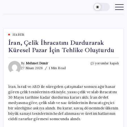
Skip
to
content
HABER
İran, Çelik İhracatını Durdurarak
Küresel Pazar İçin Tehlike Oluşturdu
İran,
By
Mehmet Demir
yorumlar kapalı
Çelik
27 Nisan 2026
1 Min Read
İhracatını
Durdurarak
Küresel
İran, İsrail ve ABD ile süregelen çatışmalar sonucu ağır hasar
Pazar
gören çelik tesislerinin etkisiyle, yassı çelik ve slab ihracatını
İçin
Tehlike
30 Mayıs tarihine kadar durdurma kararı aldı. İran devlet
Oluşturdu
medyasına göre, çelik slab ve sac ürünlerinin ihracatı geçici
için
bir süreliğine askıya alındı. Bu karar, savaş döneminde ülkenin
büyük sanayi tesislerinin hedef alınması ve üretim hatlarının
ciddi zararlar görmesi sonucunda alındı.