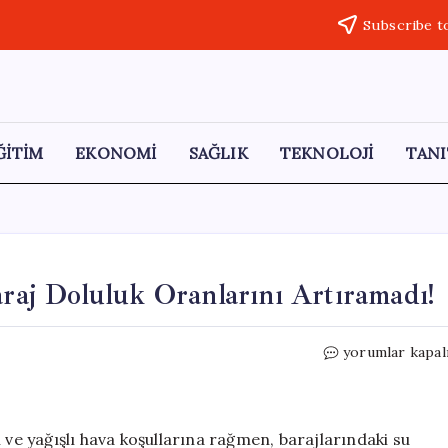
Subscribe t
ĞİTİM
EKONOMİ
SAĞLIK
TEKNOLOJİ
TANI
araj Doluluk Oranlarını Artıramadı!
İstanbul’daki
yorumlar kapal
Nisan
Yağışları
Baraj
Doluluk
 ve yağışlı hava koşullarına rağmen, barajlarındaki su