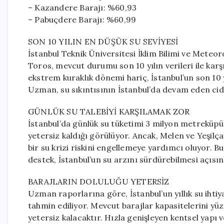
– Kazandere Barajı: %60,93
– Pabuçdere Barajı: %60,99
SON 10 YILIN EN DÜŞÜK SU SEVİYESİ
İstanbul Teknik Üniversitesi İklim Bilimi ve Meteo
Toros, mevcut durumu son 10 yılın verileri ile karş
ekstrem kuraklık dönemi hariç, İstanbul’un son 10 yıl
Uzman, su sıkıntısının İstanbul’da devam eden cidd
GÜNLÜK SU TALEBİYİ KARŞILAMAK ZOR
İstanbul’da günlük su tüketimi 3 milyon metreküpü a
yetersiz kaldığı görülüyor. Ancak, Melen ve Yeşilça
bir su krizi riskini engellemeye yardımcı oluyor. 
destek, İstanbul’un su arzını sürdürebilmesi açısın
BARAJLARIN DOLULUĞU YETERSİZ
Uzman raporlarına göre, İstanbul’un yıllık su ihti
tahmin ediliyor. Mevcut barajlar kapasitelerini yüz
yetersiz kalacaktır. Hızla genişleyen kentsel yapı v