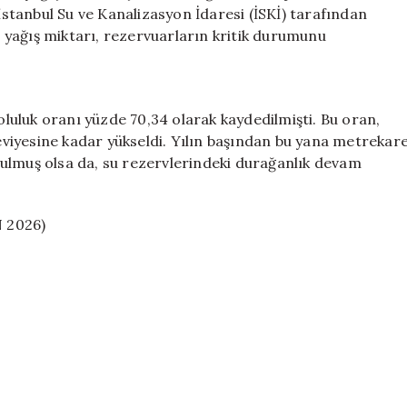
Oranlarını
 İstanbul Su ve Kanalizasyon İdaresi (İSKİ) tarafından
Artıramadı!
yağış miktarı, rezervuarların kritik durumunu
için
doluluk oranı yüzde 70,34 olarak kaydedilmişti. Bu oran,
seviyesine kadar yükseldi. Yılın başından bu yana metrekar
ulmuş olsa da, su rezervlerindeki durağanlık devam
 2026)