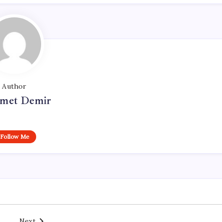
Author
met Demir
Follow Me
Next