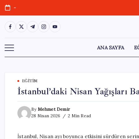
Skip
-
to
content
https://www.facebook.com/
https://twitter.com/
https://t.me/
https://www.instagram.com/
https://youtube.com/
ANA SAYFA
E
EĞITIM
İstanbul’daki Nisan Yağışları B
By
Mehmet Demir
28 Nisan 2026
2 Min Read
İstanbul, Nisan ayı boyunca etkisini sürdüren serin