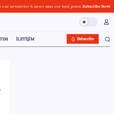
o our newsletter & never miss our best posts.
Subscribe Now!
TIM
İLETİŞİM
Subscribe
ı
SON YAZILAR
2026 LGS yerleştirme sonuçları açıklandı
mı? LGS yerleştirme sonuçları nereden ve