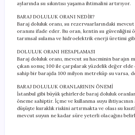
aylarında su sıkıntısı yaşama ihtimalini artırıyor.
BARAJ DOLULUK ORANI NEDİR?
Baraj doluluk oranı, su rezervuarlarındaki mevcut
oranını ifade eder. Bu oran, kentin su güvenliğini 
tarımsal sulama ve hidroelektrik enerji üretimi gi
DOLULUK ORANI HESAPLAMASI
Baraj doluluk oranı, mevcut su hacminin barajın
çıkan sonuç 100 ile çarpılarak yüzdelik değer elde
sahip bir barajda 100 milyon metreküp su varsa, do
BARAJ DOLULUK ORANLARININ ÖNEMİ
İstanbul gibi büyük şehirlerde baraj doluluk oranla
öneme sahiptir. İçme ve kullanma suyu ihtiyacının 
düşüşte kuraklık riskini artırmakta ve olası su kıs
mevcut suyun ne kadar süre yeterli olacağını belir