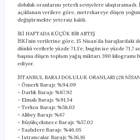
doluluk oranlarını yeterli seviyelere ulaştıramadı.
açıklanan verilere göre, metrekareye düşen yoğun 
değiştirmekte yetersiz kaldı.
İKİ HAFTADA KÜÇÜK BİR ARTIŞ
İSKİ’nin verilerine göre, 15 Nisan’da barajlardaki 
dünkü verilerle yüzde 71,1’e, bugün ise yüzde 71,7 
başına düşen toplam yağış miktarı 390 kilogramı b
ediyor.
İSTANBUL BARAJ DOLULUK ORANLARI (28 NİSAN
– Ömerli Barajı: %94,09
– Darlık Barajı: %87,92
– Elmalı Barajı: %91,54
– Terkos Barajı: %58,03
– Alibey Barajı: %67
– Büyükçekmece Barajı: %57,02
– Sazlıdere Barajı: %46,05
– Istrancalar Barajı: %36,16