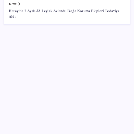
Next
Hatay’da 2 Ayda 53 Leylek Avlandı: Doğa Koruma Ekipleri Tedaviye
Aldı
SON YAZILAR
Gökhan Günaydın: ‘Ferman padişahınsa meydanlar
bizimdir’
6 dev banka gümüş için yıl sonu beklentilerini
açıkladı
Dünyaca ünlü yatırımcı Micheal Burry’den kıyamet