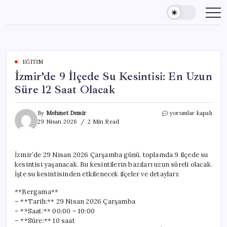
Skip
to
content
EĞITIM
İzmir’de 9 İlçede Su Kesintisi: En Uzun
Süre 12 Saat Olacak
İzmir’de
By
Mehmet Demir
yorumlar kapalı
9
29 Nisan 2026
2 Min Read
İlçede
Su
Kesintisi:
İzmir’de 29 Nisan 2026 Çarşamba günü, toplamda 9 ilçede su
En
kesintisi yaşanacak. Bu kesintilerin bazıları uzun süreli olacak.
Uzun
Süre
İşte su kesintisinden etkilenecek ilçeler ve detayları:
12
Saat
**Bergama**
Olacak
– **Tarih:** 29 Nisan 2026 Çarşamba
için
– **Saat:** 00:00 – 10:00
– **Süre:** 10 saat